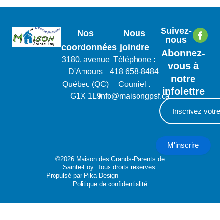
Suivez-
Nos
Nous
nous
coordonnées
joindre
Abonnez-
3180, avenue
Téléphone :
vous à
D'Amours
418 658-8484
notre
Québec (QC)
Courriel :
infolettre
G1X 1L9
info@maisongpsf.ca
M'inscrire
©2026 Maison des Grands-Parents de
Sainte-Foy. Tous droits réservés.
Propulsé par
Pika Design
Politique de confidentialité