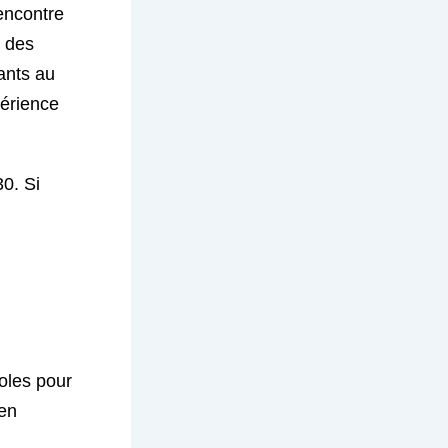
encontre
, des
ants au
périence
30. Si
voles pour
en