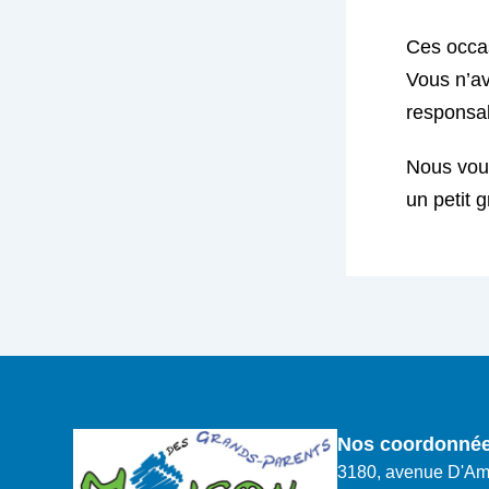
Ces occas
Vous n’av
responsa
Nous vous
un petit 
Nos coordonné
3180, avenue D'Am