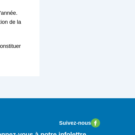
l’année.
tion de la
onstituer
Suivez-nous
nnez-vous à notre infolettre