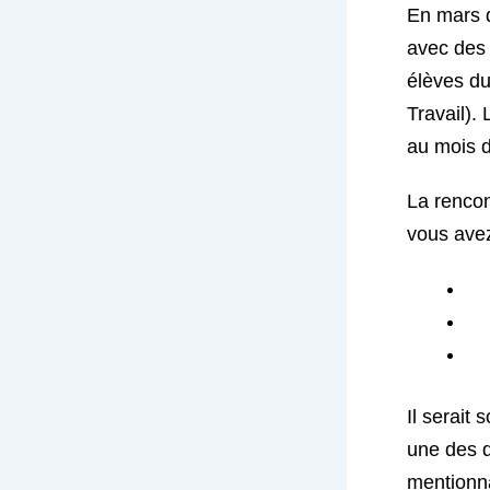
En mars d
avec des 
élèves du
Travail). 
au mois d
La rencon
vous avez
Il serait
une des 
mentionna