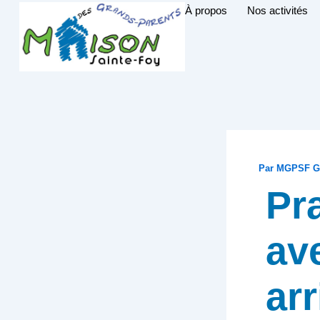
Aller
À propos
Nos activités
au
contenu
Par
MGPSF G
Pr
av
arr