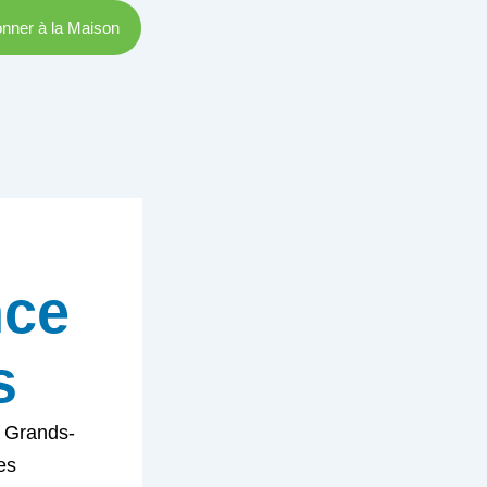
nner à la Maison
nce
s
s Grands-
es