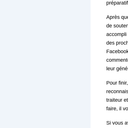
préparati
Après que
de souten
accompli 
des proch
Facebook.
commenter
leur géné
Pour fini
reconnais
traiteur 
faire, il 
Si vous a