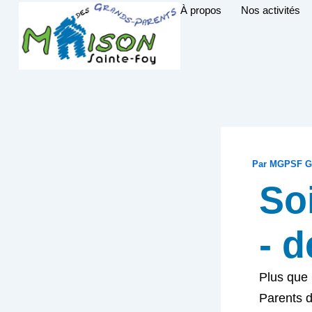
Aller
À propos
Nos activités
au
contenu
Par
MGPSF G
So
- 
Plus que 
Parents d