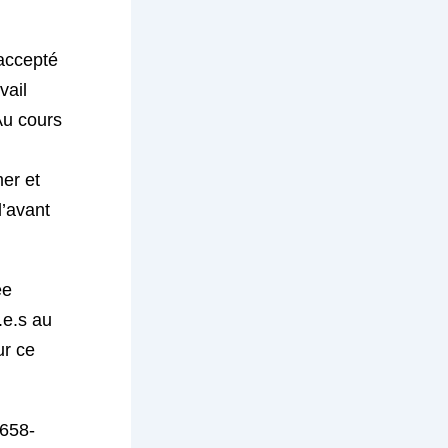
 accepté
vail
Au cours
er et
l’avant
ée
.e.s au
ur ce
-658-