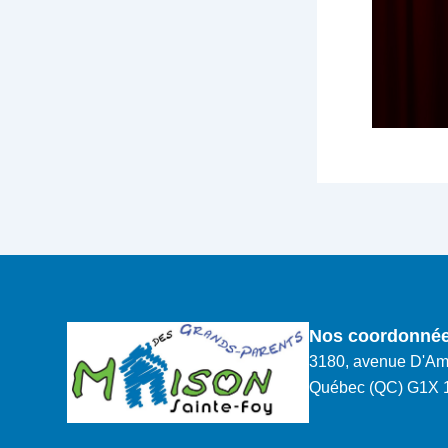
Nos coordonné
3180, avenue D'Am
Québec (QC) G1X 