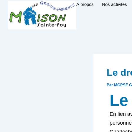
Aller
À propos
Nos activités
au
contenu
Le dr
Par
MGPSF G
Le 
En lien a
personnes
Charlesbo