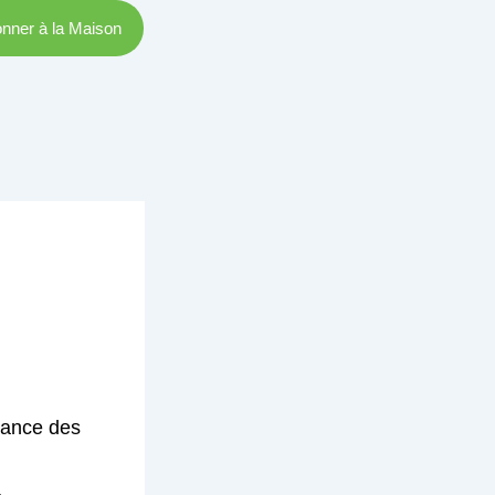
nner à la Maison
itance des
.