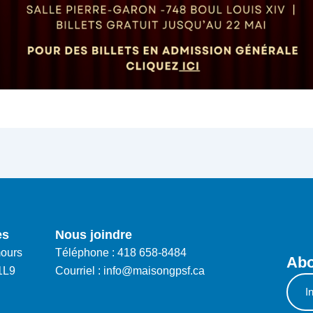
es
Nous joindre
ours
Téléphone : 418 658-8484
Abo
1L9
Courriel : info@maisongpsf.ca