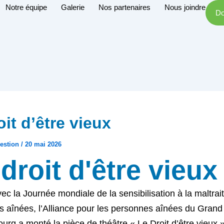
Notre équipe
Galerie
Nos partenaires
Nous joindre
Do
oit d’être vieux
estion
/
20 mai 2026
droit d'être vieux
vec la Journée mondiale de la sensibilisation à la maltra
 aînées, l’Alliance pour les personnes aînées du Grand
urg a monté la pièce de théâtre « Le Droit d’être vieux »