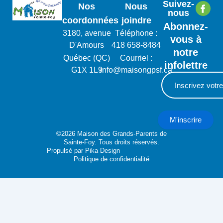
Suivez-
Nos
Nous
nous
coordonnées
joindre
Abonnez-
3180, avenue
Téléphone :
vous à
D'Amours
418 658-8484
notre
Québec (QC)
Courriel :
infolettre
G1X 1L9
info@maisongpsf.ca
M'inscrire
©2026 Maison des Grands-Parents de
Sainte-Foy. Tous droits réservés.
Propulsé par
Pika Design
Politique de confidentialité